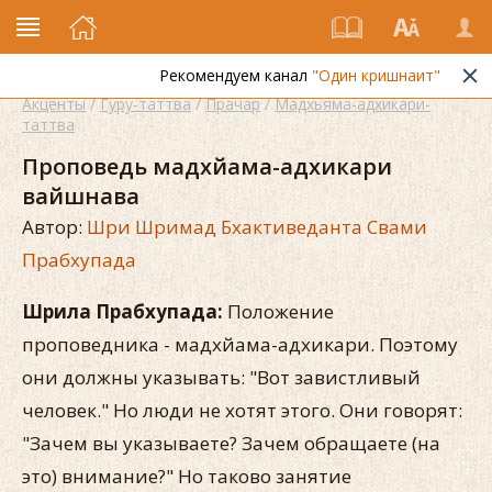
Рекомендуем канал
"Один кришнаит"
Акценты
/
Гуру-таттва
/
Прачар
/
Мадхьяма-адхикари-
таттва
Проповедь мадхйама-адхикари
вайшнава
Автор:
Шри Шримад Бхактиведанта Свами
Прабхупада
Шрила Прабхупада:
Положение
проповедника - мадхйама-адхикари. Поэтому
они должны указывать: "Вот завистливый
человек." Но люди не хотят этого. Они говорят:
"Зачем вы указываете? Зачем обращаете (на
это) внимание?" Но таково занятие