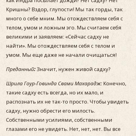
как Индра посылает дожди? Нет садху? Нет
Кришны? Вздор, глупости! Мы так горды, так
много о себе мним. Мы отождествляем себя с
телом, умом и ложным эго. Мы считаем себя
великими и заявляем: «Сейчас садху не
найти». Мы отождествляем себя с телом и
умом. Мы еще даже не начали очищаться!
Преданный
:
Значит, нужен живой садху?
Шрила Гоур-Говинда Свами Махарадж:
Конечно,
такие садху есть всегда, но их мало, и
распознать их не так-то просто. Чтобы увидеть
садху, нужно обрести его милость.
Собственными усилиями, собственными
глазами его не увидеть. Нет, нет, нет. Вы все