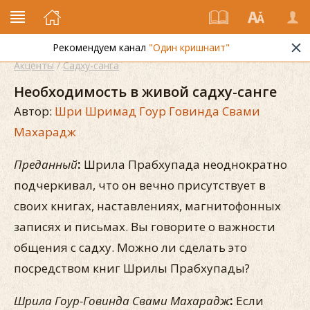
Рекомендуем канал
"Один кришнаит"
Акценты
/
Садху-санга
Необходимость в живой садху-санге
Автор:
Шри Шримад Гоур Говинда Свами
Махарадж
Преданный
:
Шрила Прабхупада неоднократно
подчеркивал, что он вечно присутствует в
своих книгах, наставлениях, магнитофонных
записях и письмах. Вы говорите о важности
общения с садху. Можно ли сделать это
посредством книг Шрилы Прабхупады?
Шрила Гоур-Говинда Свами Махарадж
:
Если