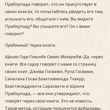
Прабхупада говорит, что он присутствует в
своих книгах, то попытайтесь увидеть его там,
услышать его, общаться с ним. Вы видите
Прабхупаду? Вы слышите его? Он с вами
говорит?
Преданный:
Через книги.
Шрила Гоур-Говинда Свами Махарадж:
Да, через
книги. Все садху говорят с нами со страниц
своих книг: Джива Госвами, Рупа Госвами,
Санатана Госва Бхактивинода Тхакур,
Бхактисиддханта Сарасвати и Шрила
Прабхупада, — все они утверждают, что
говорят через свои книги. Это не новость.
Таков метод, которым пользуются вайшнавы.