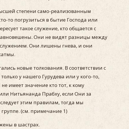
 высшей степени само-реализованным
о-то погрузиться в бытие Господа или
ресует такое служение, кто общается с
равновешены. Они не видят разницы между
служением. Они лишены гнева, и они
хатмы.
гались новые толкования. В соответствии с
олько у нашего Гурудева или у кого-то,
не имеет значение кто тот, к кому
или Нитьянанда Прабху, если Они за
 следует этим правилам, тогда мы
группе. (см. примечание 1)
жены в шастрах.