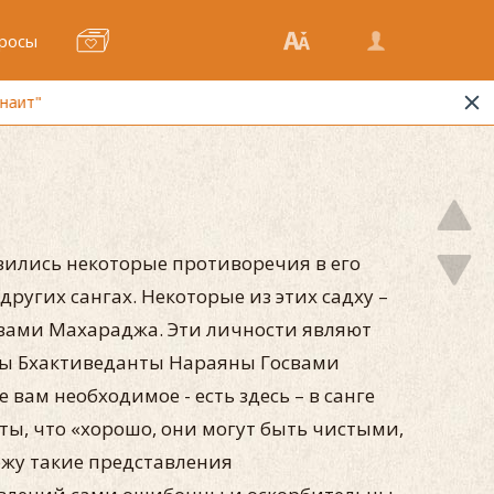
росы
ились некоторые противоречия в его
других сангах. Некоторые из этих садху –
вами Махараджа. Эти личности являют
илы Бхактиведанты Нараяны Госвами
вам необходимое - есть здесь – в санге
, что «хорошо, они могут быть чистыми,
ожу такие представления