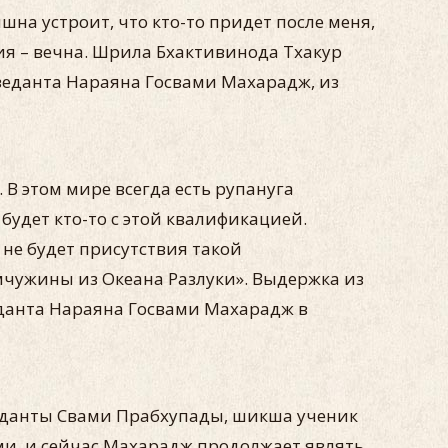
на устроит, что кто-то придет после меня,
ния – вечна. Шрила Бхактивинода Тхакур
тиведанта Нараяна Госвами Махарадж, из
В этом мире всегда есть рупануга
будет кто-то с этой квалификацией.
 не будет присутствия такой
мчужины из Океана Разлуки». Выдержка из
данта Нараяна Госвами Махарадж в
еданты Свами Прабхупады, шикша ученик
и, и сейчас Махарадж продолжает являть