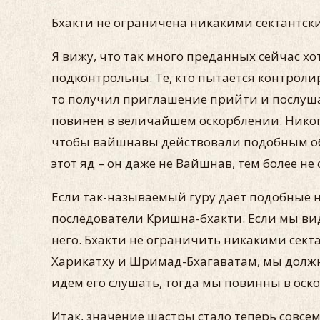
Бхакти не ограничена никакими сектантс
Я вижу, что так много преданных сейчас хо
подконтрольны. Те, кто пытается контроли
то получил приглашение прийти и послушат
повинен в величайшем оскорблении. Никогд
чтобы вайшнавы действовали подобным обра
этот яд – он даже не Вайшнав, тем более н
Если так-называемый гуру дает подобные н
последователи Кришна-бхакти. Если мы ви
него. Бхакти не ограничить никакими сек
Харикатху и Шримад-Бхагаватам, мы должны
идем его слушать, тогда мы повинны в оско
Итак, значение шастры стало теперь совсем