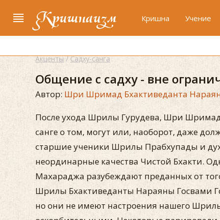
Кришнаизм
Кришна
Учение
Акценты
/
Садху-санга
Общение с садху - вне огран
Автор:
Шри Шримад Бхактиведанта Нараян
После ухода Шрилы Гурудева, Шри Шримад
санге о том, могут или, наоборот, даже дол
старшие ученики Шрилы Прабхупады и дух
неординарные качества Чистой Бхакти. Од
Махараджа разубеждают преданных от того, 
Шрилы Бхактиведанты Нараяны Госвами Го
но они не имеют настроения нашего Шрилы 