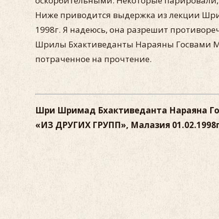
оскорбительными. Некоторые парировали, 
Ниже приводится выдержка из лекции Шри
1998г. Я надеюсь, она разрешит противоре
Шрилы Бхактиведанты Нараяны Госвами Ма
потраченное на прочтение.
Шри Шримад Бхактиведанта Нараяна Г
«ИЗ ДРУГИХ ГРУПП», Малазия 01.02.1998г