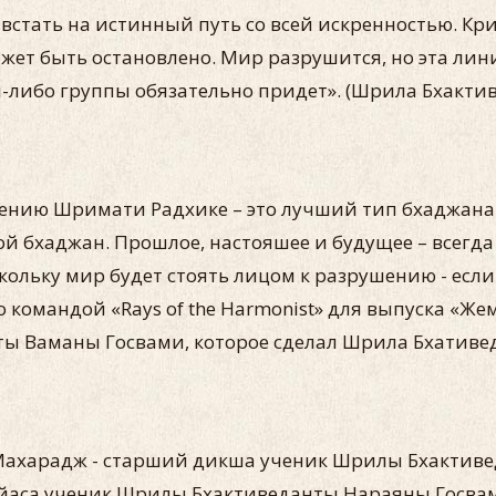
стать на истинный путь со всей искренностью. Криш
 может быть остановлено. Мир разрушится, но эта ли
кой-либо группы обязательно придет». (Шрила Бхак
ению Шримати Радхике – это лучший тип бхаджана. 
й бхаджан. Прошлое, настояшее и будущее – всегда 
скольку мир будет стоять лицом к разрушению - если
командой «Rays of the Harmonist» для выпуска «Же
ты Ваманы Госвами, которое сделал Шрила Бхативе
Махарадж - старший дикша ученик Шрилы Бхактив
йаса ученик Шрилы Бхактиведанты Нараяны Госвам