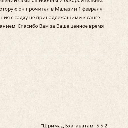
авлений сами ошибочны и оскорбительны.
торую он прочитал в Малазии 1 февраля
ения с садху не принадлежащими к санге
нием. Спасибо Вам за Ваше ценное время
"Шримад Бхагаватам" 5.5.2