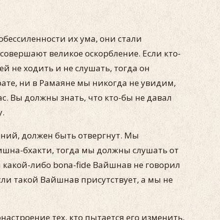
обессиленности их ума, они стали
совершают великое оскорбление. Если кто-
 не ходить и не слушать, тогда он
ате, ни в Рамаяне мы никогда не увидим,
. Вы должны знать, что кто-бы не давал
у.
ений, должен быть отвергнут. Мы
шна-бхакти, тогда мы должны слушать от
какой-либо bona-fide Вайшнав не говорил
ли такой Вайшнав присутствует, а мы не
настроение тех, кто пытается его изменить,