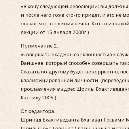
«Я хочу следующей революции: вы должны в
и после него тоже кто-то придет, и это не
сказал, что это линия вечна. Кто-то из ка
лекции от 15 января 2000г.)
Примечание 2.
«Совершать бхаджан со склонностью к служ
Вайшнав, который способен совершать тако
Сказать по-другому будет не корректно, по
квалифицированной личности. (переведено 
прославления в адрес Шрилы Бхактиведан
Картику 2005.)
От редактора.
Шрипад Бхактиведанта Бхагават Госвами 
Шрилы Гоур Говинда Свами, шикша и санн