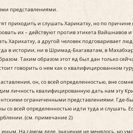
кими представлениями.
тят приходить и слушать Харикатху, но по причине 
ровать их – действуют против этикета Вайшнавов и 
ь Харикатху, а другой человек подговаривает людей
а в истории, ни в Шримад-Бхагаватам, в Махабхар
зом. Таким образом этот яд был дан только сейчас
е стоит говорить о нем как о квалифицированном гур
аставления, он, со всей определенностью, вне сомн
дим личность квалифицированную дать нам эту Кри
тантскими ограниченными представлениями. Где-бы 
 со всей определенностью идти туда и слушать. Ес
рблении. (см. примечание 2)
 иным. На самом деле, значение не менялось, но умо