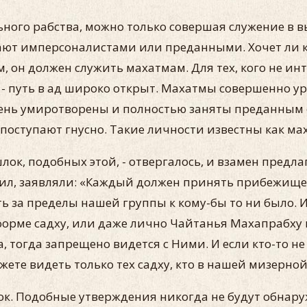
ьного рабства, можно только совершая служение в
ют имперсоналистами или преданными. Хочет ли кт
 он должен служить махатмам. Для тех, кого не инте
- путь в ад широко открыт. Махатмы совершенно у
ень умиротворены и полностью заняты преданным 
 поступают гнусно. Такие личности известны как ма
ок, подобных этой, - отвергалось, и взамен предла
ил, заявляли: «Каждый должен принять прибежище т
ь за пределы нашей группы к кому-бы то ни было. И 
форме садху, или даже лично Чайтанья Махапрабху 
 тогда запрещено видется с Ними. И если кто-то не
те видеть только тех садху, кто в нашей мизерной 
ок. Подобные утверждения никогда не будут обнару