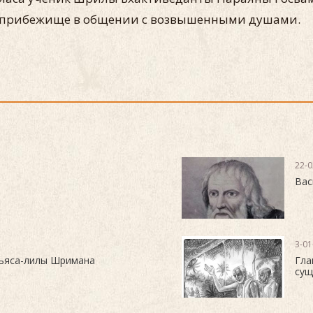
я прибежище в общении с возвышенными душами.
22-0
Вас
3-01
ньяса-лилы Шримана
Гла
сущ