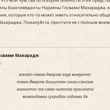
что мои чувства об оскорбительности этих предст
лы Бхактиведанты Нараяны Госвами Махараджа, ко
чия, которые кто-то может иметь относительно общ
хараджа. Пожалуйста, прочтите ее с полным внима
освами Махарадж
.
махат-севам дварам ахур вимуктес
тамо-дварам йошитам санги-сангам
махантас те сама-читтах прасанта
виманйавах сухридах садхаво йе