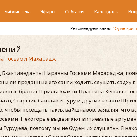
Библиотека
Эфиры
События
Календарь
Воп
Рекомендуем канал
"Один кришнаит"
ичений
а Госвами Махарадж
 Бхактиведанты Нараяны Госвами Махараджа, появ
жны ли преданные его санги ходить слушать садху в 
овные братья Шрилы Бхакти Прагьяна Кешавы Гос
нако, Старшие Санньяси Гуру и другие в санге Шр
чтобы посещать таких вайшнавов, заявляя, что все 
свами. Некоторые выдвигают витиеватые аргументы
Гурудева, поэтому мы не будем их слушать». Я нах