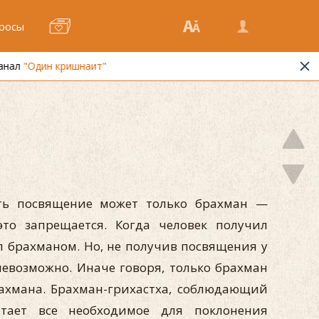
росы
ть посвящение может только брахман —
то запрещается. Когда человек получил
ал брахманом. Но, не получив посвящения у
невозможно. Иначе говоря, только брахман
рахмана. Брахман-грихастха, соблюдающий
тает все необходимое для поклонения