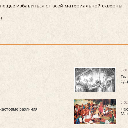
ляющее избавиться от всей материальной скверны.
1
3-01
Гла
сущ
5-02
 кастовые различия
Фес
Мах