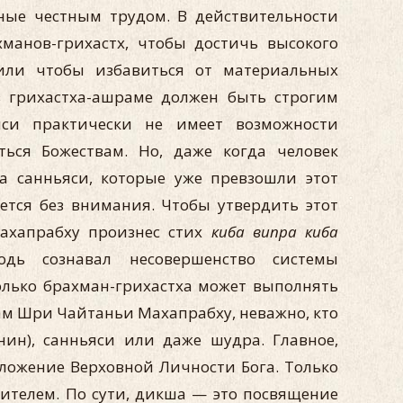
нные честным трудом. В действительности
манов-грихастх, чтобы достичь высокого
ли чтобы избавиться от материальных
 грихастха-ашраме должен быть строгим
яси практически не имеет возможности
ться Божествам. Но, даже когда человек
а санньяси, которые уже превзошли этот
ается без внимания. Чтобы утвердить этот
ахапрабху произнес стих
киба випра киба
дь сознавал несовершенство системы
только брахман-грихастха может выполнять
вам Шри Чайтаньи Махапрабху, неважно, кто
нин), санньяси или даже шудра. Главное,
оложение Верховной Личности Бога. Только
чителем. По сути, дикша — это посвящение