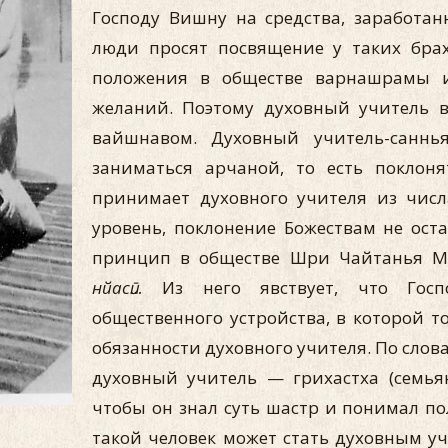
Господу Вишну на средства, заработа
люди просят посвящение у таких брах
положения в обществе варнашрамы и
желаний. Поэтому духовный учитель в
вайшнавом. Духовный учитель-саннь
заниматься арчаной, то есть поклоня
принимает духовного учителя из числ
уровень, поклонение Божествам не ост
принцип в обществе Шри Чайтанья М
нйасӣ…
Из него явствует, что Госпо
общественного устройства, в которой 
обязанности духовного учителя. По сло
духовный учитель — грихастха (семья
чтобы он знал суть шастр и понимал п
такой человек может стать духовным у