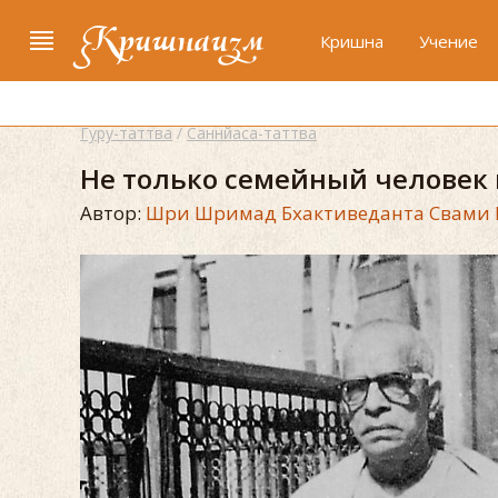
Кришнаизм
Кришна
Учение
Гуру-таттва
/
Саннйаса-таттва
Не только семейный человек 
Автор:
Шри Шримад Бхактиведанта Свами 