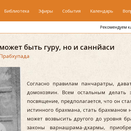
Библиотека
Эфиры
События
Календарь
Воп
Рекомендуем канал
"Один кришнаит"
может быть гуру, но и саннйаси
Прабхупада
Согласно правилам панчаратры, дава
домохозяин. Всем остальным делать э
посвящение, предполагается, что он ст
истинного брахмана, стать брахманом 
может возвысить другого до уровня б
законы варнашрама-дхармы, приобре