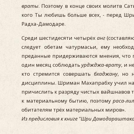
враты
. Поэтому в конце своих молитв Са
кого Ты любишь больше всех, - перед Шр
Радха-Дамодаре.
Среди шестидесяти четырёх
анг
(составля
следует обетам чатурмасьи, ему необх
преданные придерживаются мнения, что п
один месяц соблюдать
урджджа-врату
, и 
кто стремится совершать
бхаджану
, но 
дисциплины. Шриман Махапрабху учил нас
причислить к разряду чистых вайшнавов те
к материальному бытию, поэтому
раса-ли
обитателям трёх материальных миров».
Из предисловия к книге "Шри Дамодараштака"