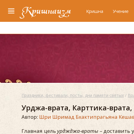
Кришнаизм
Кришна
Учение
Праздники, фестивали, посты, дни памяти святых
/
Вр
Урджа-врата, Карттика-врата,
Автор:
Шри Шримад Бхактипрагьяна Кешав
Главная цель
урджджа-враты
– доставить 