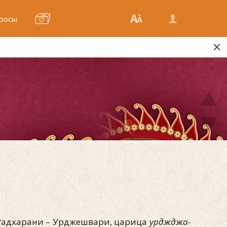
росы
Радхарани – Урджешвари, царица
урджджа-