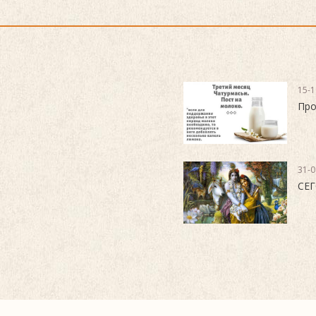
15-1
Про
31-0
СЕГ