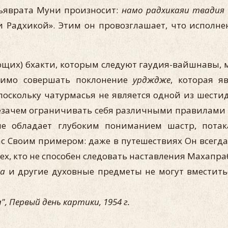
тьяврата Муни произносит:
намо радхикаяи твадия
и Радхикой». Этим он провозглашает, что исполн
ющих) бхакти, которым следуют гаудия-вайшнавы,
одимо совершать поклонение
урдждже
, которая я
оскольку чатурмасья не является одной из шести
незачем ограничивать себя различными правилами н
не обладает глубоким пониманием шастр, пота
 Своим примером: даже в путешествиях Он всегда
х, кто не способен следовать наставления Махапр
ла
и другие духовные предметы не могут вместить
, Первый день картики, 1954 г.