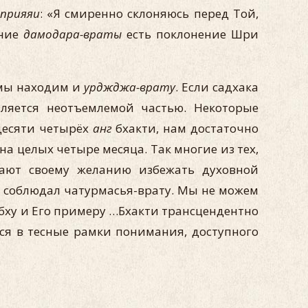
 прияяи
: «Я смиренно склоняюсь перед Той,
ение
дамодара-враты
есть поклонение Шри
 мы находим и
урджджа-врату
. Если садхака
вляется неотъемлемой частью. Некоторые
десяти четырёх
анг
бхакти, нам достаточно
а целых четыре месяца. Так многие из тех,
кают своему желанию избежать духовной
 соблюдал чатурмасья-врату. Мы не можем
абху и Его примеру …Бхакти трансцендентно
ся в тесные рамки понимания, доступного