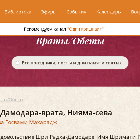
Библиотека
Эфиры
События
Календарь
Воп
Рекомендуем канал
"Один кришнаит"
Враты/Обеты
Все праздники, посты и дни памяти святых
аты/Обеты
 Дамодара-врата, Нияма-сева
а Госвами Махарадж
удовольствие Шри Радха-Дамодаре. Имя Шримати 