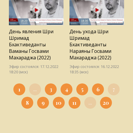
День явления Шри
День ухода Шри
Шримад
Шримад
Бхактиведанты
Бхактиведанты
Ваманы Госвами
Нараяны Госвами
Махараджа (2022)
Махараджа (2022)
Эфир состоялся: 17.12.2022
Эфир состоялся: 16.12.2022
18:20 (мск)
18:35 (мск)
1
3
4
5
6
...
7
8
9
10
11
20
...