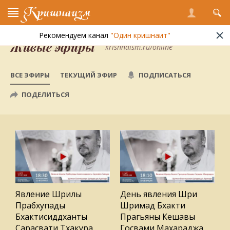
Кришнаизм
Рекомендуем канал
"Один кришнаит"
Живые эфиры
krishnaism.ru/online
ВСЕ ЭФИРЫ
ТЕКУЩИЙ ЭФИР
ПОДПИСАТЬСЯ
ПОДЕЛИТЬСЯ
Явление Шрилы
День явления Шри
Прабхупады
Шримад Бхакти
Бхактисиддханты
Прагьяны Кешавы
Сарасвати Тхакура
Госвами Махараджа