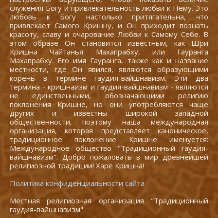
служения Богу и привлекательность любви к Нему. Это
любовь к Богу настолько притягательна, что
привлекает Самого Кришну, и Он приходит познать
красоту, славу и очарование Любви к Самому Себе. В
этом образе Он становится известным, как Шри
Кришна Чайтанья Махапрабху, или Гауранга
Махапрабху. Его имя Гауранга, также как и название
местности, где Он явился, являются образующими
корень в термине гаудия-вайшнавизм. Эти два
термина - кришнаизм и гаудия-вайшнавизм - являются
не единственными, обозначающими религию
поклонения Кришне, но они употребляются чаще
других и известны широкой западной
общественности, поэтому наша международная
организация, которая представляет каноническое,
традиционное поклонение Кришне именуется:
Международное общество "Традиционный гаудия-
вайшнавизм". Добро пожаловать в мир древнейшей
религиозной традиции! Харе Кришна!
Политика конфиденциальности сайта
Местная религиозная организация "Традиционный
гаудия-вайшнавизм"