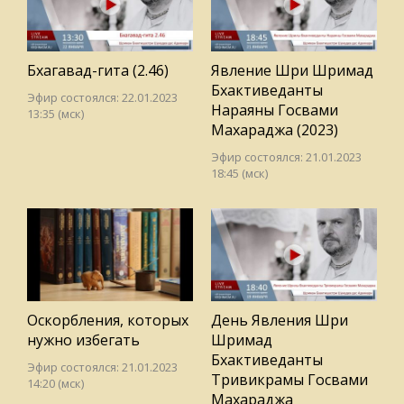
Бхагавад-гита (2.46)
Явление Шри Шримад
Бхактиведанты
Эфир состоялся: 22.01.2023
Нараяны Госвами
13:35 (мск)
Махараджа (2023)
Эфир состоялся: 21.01.2023
18:45 (мск)
Оскорбления, которых
День Явления Шри
нужно избегать
Шримад
Бхактиведанты
Эфир состоялся: 21.01.2023
Тривикрамы Госвами
14:20 (мск)
Махараджа