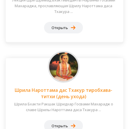
Лекция Шри Шримад Бхактиведанты Нараяны Госвами
Махараджа, прославляющая Шрилу Нароттама даса
Тхакура ...
Открыть
Шрила Нароттама дас Тхакур тиробхава-
титхи (день ухода)
Шрила Бхакти Ракшак Шридхар Госвами Махарадж о
славе Шрилы Нароттама даса Тхакура ...
Открыть