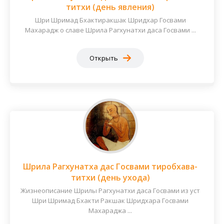
титхи (день явления)
Шри Шримад Бхактиракшак Шридхар Госвами
Махарадж о славе Шрила Рагхунатхи даса Госвами ...
Открыть
Шрила Рагхунатха дас Госвами тиробхава-
титхи (день ухода)
Жизнеописание Шрилы Рагхунатхи даса Госвами из уст
Шри Шримад Бхакти Ракшак Шридхара Госвами
Махараджа ...