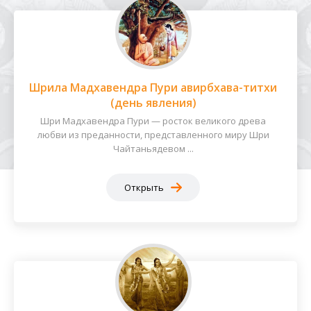
Шрила Мадхавендра Пури авирбхава-титхи
(день явления)
Шри Мадхавендра Пури — росток великого древа
любви из преданности, представленного миру Шри
Чайтаньядевом ...
Открыть