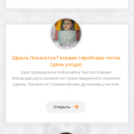
Шрила Локанатха Госвами тиробхава-титхи
(день ухода)
Шри Шримад Бхакти Валлабха Тиртха Госвами
Махарадж рассказывает историю смиренного служения
Шрилы Локанатха Госвами своему духовному учителю
...
Открыть