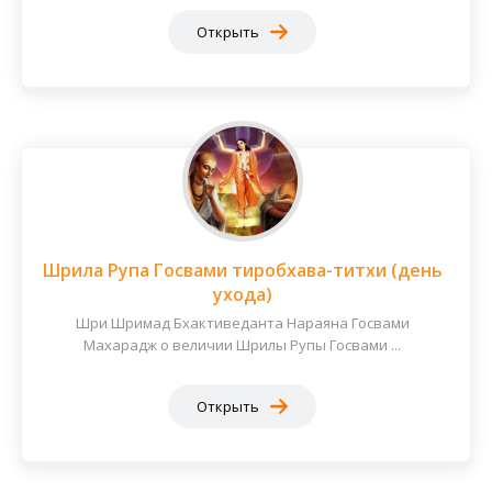
Открыть
Шрила Рупа Госвами тиробхава-титхи (день
ухода)
Шри Шримад Бхактиведанта Нараяна Госвами
Махарадж о величии Шрилы Рупы Госвами ...
Открыть