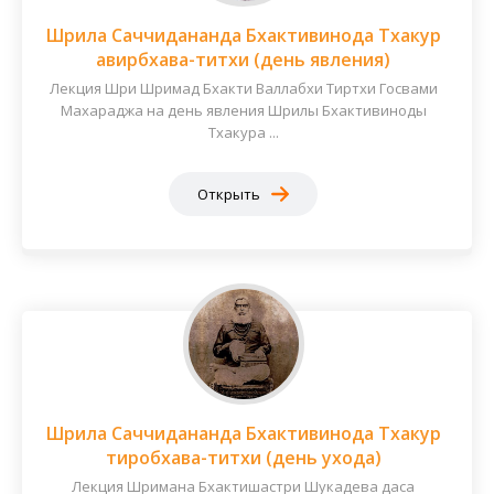
Шрила Саччидананда Бхактивинода Тхакур
авирбхава-титхи (день явления)
Лекция Шри Шримад Бхакти Валлабхи Тиртхи Госвами
Махараджа на день явления Шрилы Бхактивиноды
Тхакура ...
Открыть
Шрила Саччидананда Бхактивинода Тхакур
тиробхава-титхи (день ухода)
Лекция Шримана Бхактишастри Шукадева даса