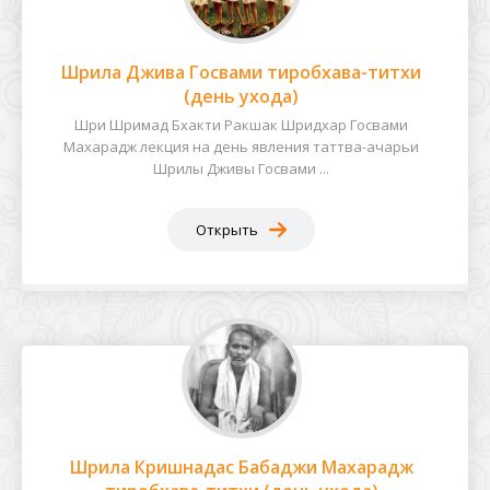
Шрила Джива Госвами тиробхава-титхи
(день ухода)
Шри Шримад Бхакти Ракшак Шридхар Госвами
Махарадж лекция на день явления таттва-ачарьи
Шрилы Дживы Госвами ...
Открыть
Шрила Кришнадас Бабаджи Махарадж