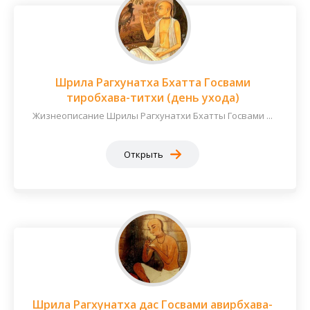
Шрила Рагхунатха Бхатта Госвами
тиробхава-титхи (день ухода)
Жизнеописание Шрилы Рагхунатхи Бхатты Госвами ...
Открыть
Шрила Рагхунатха дас Госвами авирбхава-