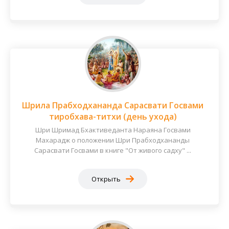
Шрила Прабходхананда Сарасвати Госвами
тиробхава-титхи (день ухода)
Шри Шримад Бхактиведанта Нараяна Госвами
Махарадж о положении Шри Прабходхананды
Сарасвати Госвами в книге "От живого садху" ...
Открыть