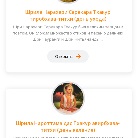
Шрила Нарахари Саракара Тхакур
тиробхава-титхи (день ухода)
Шри Нарахари Саракара Тхакур был великим певцом и
поэтом. Он сложил множество стихов и песен о деяниях
Шри Гауранги и Шри Нитьянанды ...
Открыть
Шрила Нароттама дас Тхакур авирбхава-
титхи (день явления)