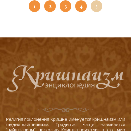
1
2
3
4
5
Религия поклонения Кришне именуется кришнаизм или
гаудия-вайшнавизм. Традиция чаще называется
"вайшнавизм", поскольку Кришна приходит в этот мир