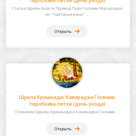
тиробхава-титхи (день ухода)
Статья Шрилы Бхакти Прамод Пури Госвами Махараджа
из "Чайтанья-вани" ...
Открыть
Шрила Кришнадас Кавираджа Госвами
тиробхава-титхи (день ухода)
Описание Шрилы Кришнадаса Кавираджа Госвами ...
Открыть