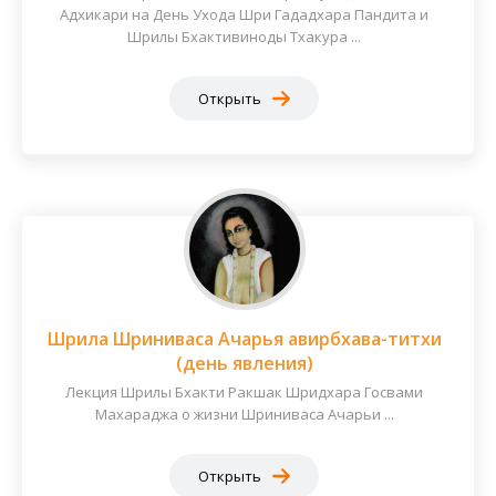
Адхикари на День Ухода Шри Гададхара Пандита и
Шрилы Бхактивиноды Тхакура ...
Открыть
Шрила Шриниваса Ачарья авирбхава-титхи
(день явления)
Лекция Шрилы Бхакти Ракшак Шридхара Госвами
Махараджа о жизни Шриниваса Ачарьи ...
Открыть