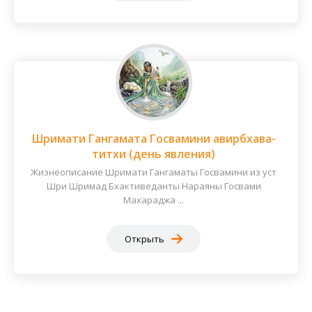
Шримати Гангамата Госвамини авирбхава-
титхи (день явления)
Жизнеописание Шримати Гангаматы Госвамини из уст
Шри Шримад Бхактиведанты Нараяны Госвами
Махараджа ...
Открыть