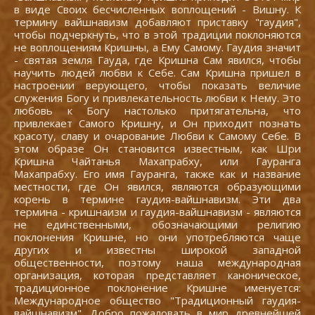
в виде Своих бесчисленных воплощений - Вишну. К
термину вайшнавизм добавляют приставку "гаудия",
чтобы подчеркнуть, что в этой традиции поклоняются
не воплощениям Кришны, а Ему Самому. Гаудия значит
- святая земля Гауда, где Кришна Сам явился, чтобы
научить людей любви к Себе. Сам Кришна пришел в
настроении верующего, чтобы показать величие
служения Богу и привлекательность любви к Нему. Это
любовь к Богу настолько притягательна, что
привлекает Самого Кришну, и Он приходит познать
красоту, славу и очарование Любви к Самому Себе. В
этом образе Он становится известным, как Шри
Кришна Чайтанья Махапрабху, или Гауранга
Махапрабху. Его имя Гауранга, также как и название
местности, где Он явился, являются образующими
корень в термине гаудия-вайшнавизм. Эти два
термина - кришнаизм и гаудия-вайшнавизм - являются
не единственными, обозначающими религию
поклонения Кришне, но они употребляются чаще
других и известны широкой западной
общественности, поэтому наша международная
организация, которая представляет каноническое,
традиционное поклонение Кришне именуется:
Международное общество "Традиционный гаудия-
вайшнавизм". Добро пожаловать в мир древнейшей