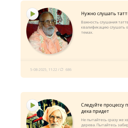
Нужно слушать татт
Важность слушания таттв
квалификацию слушать 
темах.
5-08-2025, 11:22 /
686
Следуйте процессу 
деха придет
Не пытайтесь сразу же х
дерева. Пытайтесь заби