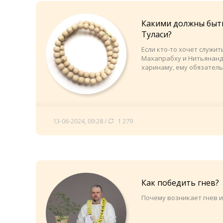
Какими должны быт
Туласи?
Если кто-то хочет служи
Махапрабху и Нитьянанд
харинаму, ему обязатель
13-06-2024, 09:28 /
1 279
Как победить гнев?
Почему возникает гнев и