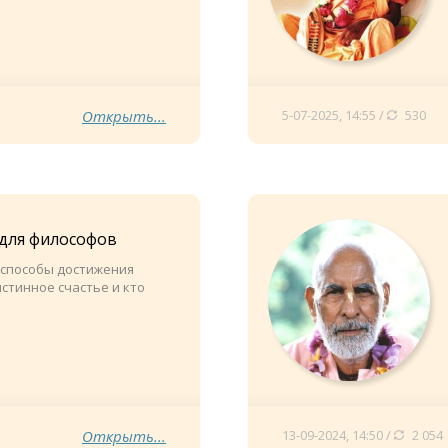
Открыть...
5-07-2025, 14:55 /
530
 для философов
 способы достижения
истинное счастье и кто
Открыть...
13-09-2024, 14:50 /
2 054