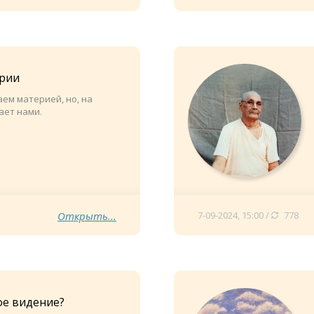
рии
ем материей, но, на
ает нами.
Открыть...
7-09-2024, 15:00 /
778
ое видение?