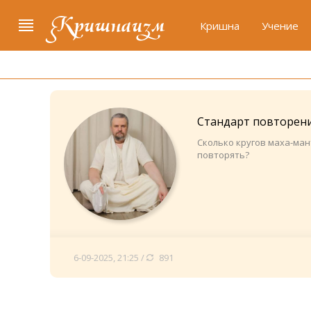
Кришнаизм
Кришна
Учение
Стандарт повторени
Сколько кругов маха-ма
повторять?
6-09-2025, 21:25 /
891