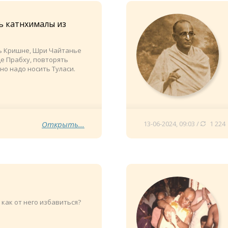
ь катнхималы из
ть Кришне, Шри Чайтанье
е Прабху, повторять
но надо носить Туласи.
Открыть...
13-06-2024, 09:03 /
1 224
 как от него избавиться?