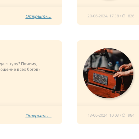
Открыть...
20-06-2024, 17:38 /
826
ает гуру? Почему,
площение всех богов?
Открыть...
13-06-2024, 10:03 /
984