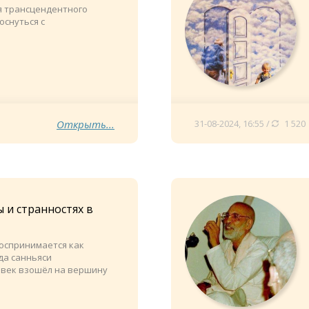
я трансцендентного
оснуться с
Открыть...
31-08-2024, 16:55 /
1 520
 и странностях в
воспринимается как
да санньяси
овек взошёл на вершину