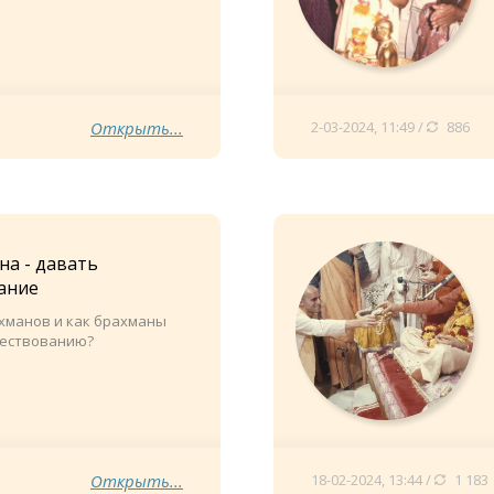
Открыть...
2-03-2024, 11:49 /
886
на - давать
ание
ахманов и как брахманы
ществованию?
Открыть...
18-02-2024, 13:44 /
1 183