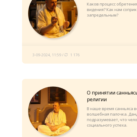
Каков процесс обретени
видения? Как нам соприк
запредельным?
3-09-2024, 11:59 /
1 176
О принятии санньясы
религии
В наше время санньяса 
волшебная палочка. Дан
подразумевает, что чел
социального успеха.