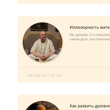
Иллюзорность мате
Мы думаем, что повелева
самом деле, она повелев
7-09-2024, 16:17 /
922
Как развить духовн