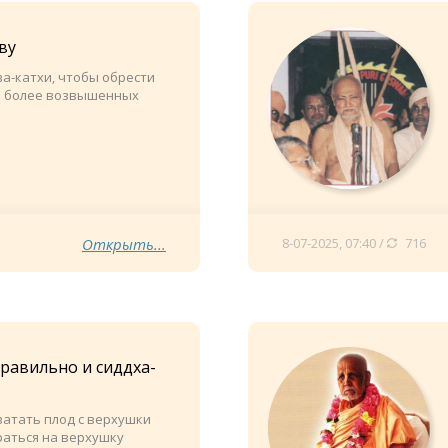
ву
а-катхи, чтобы обрести
о более возвышенных
Открыть...
8-07-2025, 07:40 /
716
правильно и сиддха-
ватать плод с верхушки
раться на верхушку