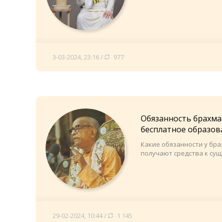
3-03-2024, 23:16 /
977
Обязанность брахма
бесплатное образов
Какие обязанности у бр
получают средства к су
29-02-2024, 10:44 /
1 145