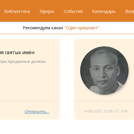
Библиотека
Эфиры
События
Календарь
Воп
Рекомендуем канал
"Один кришнаит"
я святых имён
нтры преданные должны
Открыть...
4-09-2025, 12:06 /
618