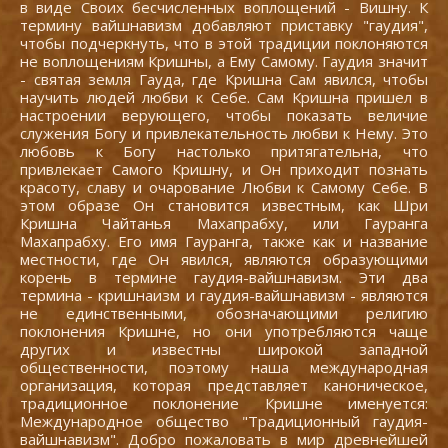
в виде Своих бесчисленных воплощений - Вишну. К
термину вайшнавизм добавляют приставку "гаудия",
чтобы подчеркнуть, что в этой традиции поклоняются
не воплощениям Кришны, а Ему Самому. Гаудия значит
- святая земля Гауда, где Кришна Сам явился, чтобы
научить людей любви к Себе. Сам Кришна пришел в
настроении верующего, чтобы показать величие
служения Богу и привлекательность любви к Нему. Это
любовь к Богу настолько притягательна, что
привлекает Самого Кришну, и Он приходит познать
красоту, славу и очарование Любви к Самому Себе. В
этом образе Он становится известным, как Шри
Кришна Чайтанья Махапрабху, или Гауранга
Махапрабху. Его имя Гауранга, также как и название
местности, где Он явился, являются образующими
корень в термине гаудия-вайшнавизм. Эти два
термина - кришнаизм и гаудия-вайшнавизм - являются
не единственными, обозначающими религию
поклонения Кришне, но они употребляются чаще
других и известны широкой западной
общественности, поэтому наша международная
организация, которая представляет каноническое,
традиционное поклонение Кришне именуется:
Международное общество "Традиционный гаудия-
вайшнавизм". Добро пожаловать в мир древнейшей