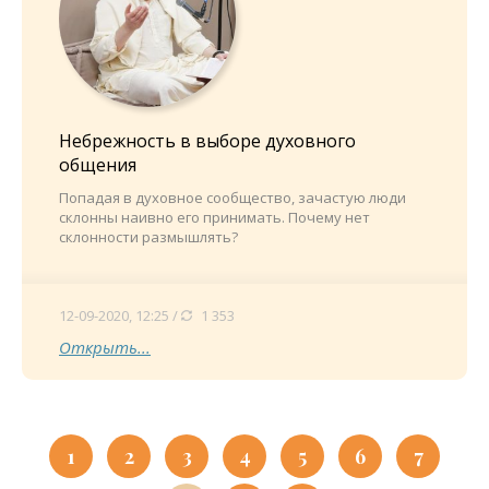
Небрежность в выборе духовного
общения
Попадая в духовное сообщество, зачастую люди
склонны наивно его принимать. Почему нет
склонности размышлять?
12-09-2020, 12:25 /
1 353
Открыть...
1
2
3
4
5
6
7