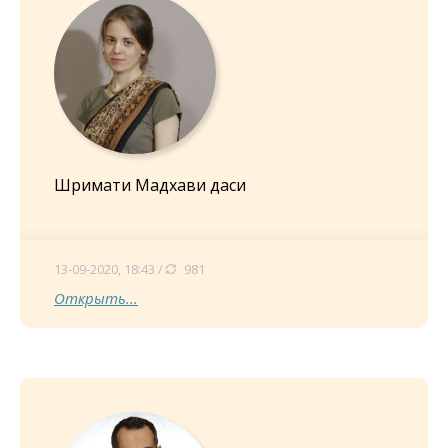
Шримати Мадхави даси
13-09-2020, 18:43 /
981
Открыть...