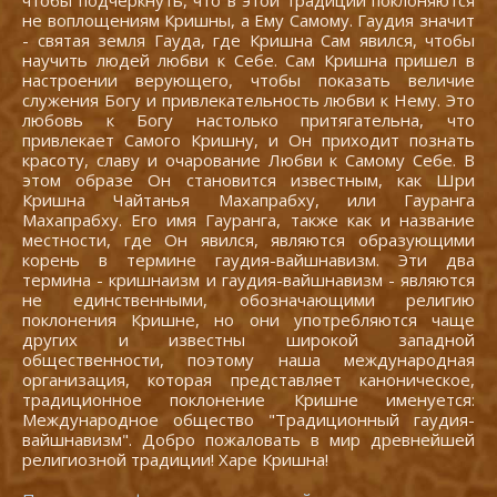
чтобы подчеркнуть, что в этой традиции поклоняются
не воплощениям Кришны, а Ему Самому. Гаудия значит
- святая земля Гауда, где Кришна Сам явился, чтобы
научить людей любви к Себе. Сам Кришна пришел в
настроении верующего, чтобы показать величие
служения Богу и привлекательность любви к Нему. Это
любовь к Богу настолько притягательна, что
привлекает Самого Кришну, и Он приходит познать
красоту, славу и очарование Любви к Самому Себе. В
этом образе Он становится известным, как Шри
Кришна Чайтанья Махапрабху, или Гауранга
Махапрабху. Его имя Гауранга, также как и название
местности, где Он явился, являются образующими
корень в термине гаудия-вайшнавизм. Эти два
термина - кришнаизм и гаудия-вайшнавизм - являются
не единственными, обозначающими религию
поклонения Кришне, но они употребляются чаще
других и известны широкой западной
общественности, поэтому наша международная
организация, которая представляет каноническое,
традиционное поклонение Кришне именуется:
Международное общество "Традиционный гаудия-
вайшнавизм". Добро пожаловать в мир древнейшей
религиозной традиции! Харе Кришна!