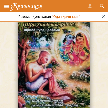
Кришнаизм
Рекомендуем канал
"Один кришнаит"