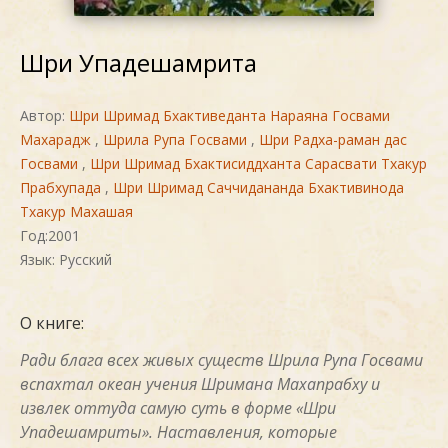
Шри Упадешамрита
Автор:
Шри Шримад Бхактиведанта Нараяна Госвами
Махарадж
,
Шрила Рупа Госвами
,
Шри Радха-раман дас
Госвами
,
Шри Шримад Бхактисиддханта Сарасвати Тхакур
Прабхупада
,
Шри Шримад Саччидананда Бхактивинода
Тхакур Махашая
Год:2001
Язык: Русский
О книге:
Ради блага всех живых существ Шрила Рупа Госвами
вспахтал океан учения Шримана Махапрабху и
извлек оттуда самую суть в форме «Шри
Упадешамриты». Наставления, которые