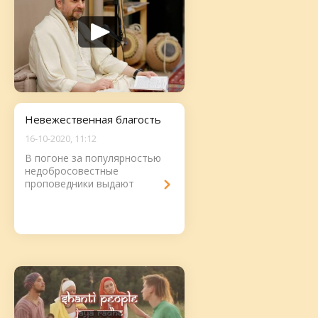
Невежественная благость
16-10-2020, 11:12
В погоне за популярностью
недобросовестные
проповедники выдают
невежество за благость. В
результате их слушатели не
возвышаются, а
деградируют....