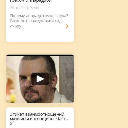
грехом и апарадхой
26-10-2021, 22:40
Почему апарадха хуже греха?
Важность следования сад-
ачару....
Этикет взаимоотношений
мужчины и женщины. Часть
2