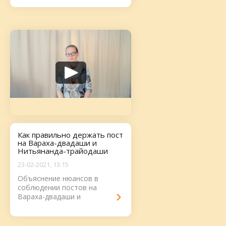
Как правильно держать пост
на Вараха-двадаши и
Нитьянанда-трайодаши
23-02-2021, 13:15
Объяснение нюансов в
соблюдении постов на
Вараха-двадаши и
Нитьянанда-трайодаши...