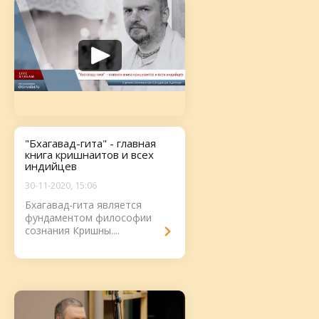
"Бхагавад-гита" - главная
книга кришнаитов и всех
индийцев
30-11-2020, 15:06
Бхагавад-гита является
фундаментом философии
сознания Кришны....