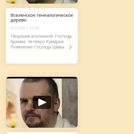
Вселенское генеалогическое
дерево
6-11-2021, 22:39
Творение вселенной. Господь
Брахма. Четверо Кумаров.
Появление Господа Шивы.
История Дити и Кашьяпы
Муни....