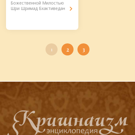
Божественной Милостью
Шри Шримад Бхактиведантой
Нараяной Госсвами
Махараджем, в исполнении
его учеников и их друзей....
2
3
1