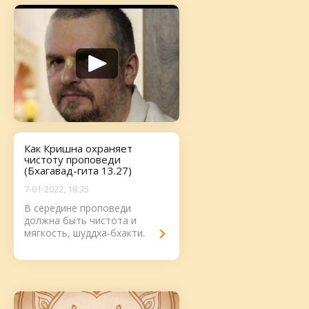
Как Кришна охраняет
чистоту проповеди
(Бхагавад-гита 13.27)
7-01-2022, 18:35
В середине проповеди
должна быть чистота и
мягкость, шуддха-бхакти.
Кришна охраняет проповедь
от преждевременной
массовости, чтобы приходили
люди с...