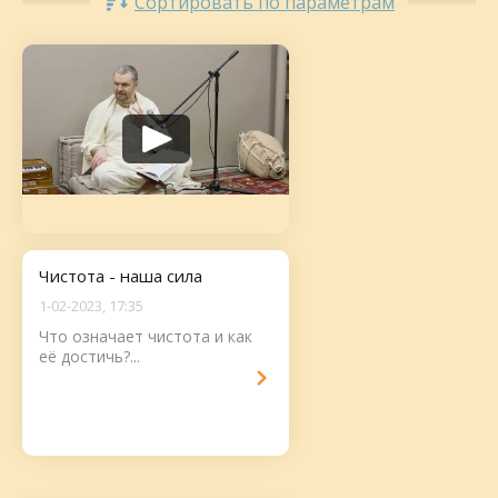
Сортировать по параметрам
Чистота - наша сила
1-02-2023, 17:35
Что означает чистота и как
её достичь?...