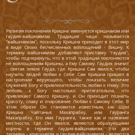
Религия поклонения Кришне именуется кришнаизм или
гаудия-вайшнавизм. Традиция чаще называется
"вайшнавизм", поскольку Кришна приходит в этот мир
в виде Своих бесчисленных воплощений - Вишну. К
термину вайшнавизм добавляют приставку "гаудия",
чтобы подчеркнуть, что в этой традиции поклоняются
не воплощениям Кришны, а Ему Самому. Гаудия значит
- святая земля Гауда, где Кришна Сам явился, чтобы
научить людей любви к Себе. Сам Кришна пришел в
настроении верующего, чтобы показать величие
служения Богу и привлекательность любви к Нему. Это
любовь к Богу настолько притягательна, что
привлекает Самого Кришну, и Он приходит познать
красоту, славу и очарование Любви к Самому Себе. В
этом образе Он становится известным, как Шри
Кришна Чайтанья Махапрабху, или Гауранга
Махапрабху. Его имя Гауранга, также как и название
местности, где Он явился, являются образующими
корень в термине гаудия-вайшнавизм. Эти два
термина - кришнаизм и гаудия-вайшнавизм - являются