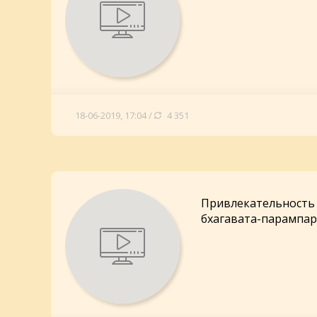
18-06-2019, 17:04 /
4 351
Привлекательность 
бхагавата-парампа