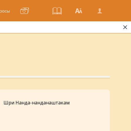
росы
Шри Нанда-нанданаштакам