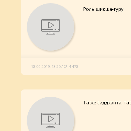
Роль шикша-гуру
18-06-2019, 13:50 /
4 478
Та же сиддханта, та