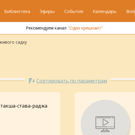
Библиотека
Эфиры
События
Календарь
Воп
Рекомендуем канал
"Один кришнаит"
живого садху
Сортировать по параметрам
атакша-cтава-раджа