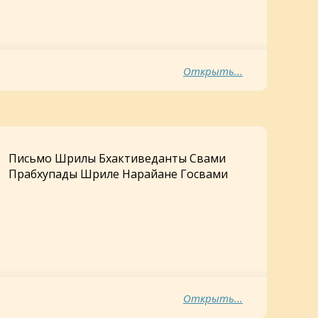
Открыть...
Письмо Шрилы Бхактиведанты Свами
Прабхупады Шриле Нарайане Госвами
Махараджу
Открыть...