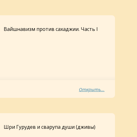
Вайшнавизм против сахаджии. Часть I
Открыть...
Шри Гурудев и сварупа души (дживы)