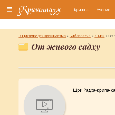
Кришнаизм
Кришна
Учение
Энциклопедия кришнаизма
»
Библиотека
»
Книги
» От 
От живого садху
Шри Радха-крипа-к